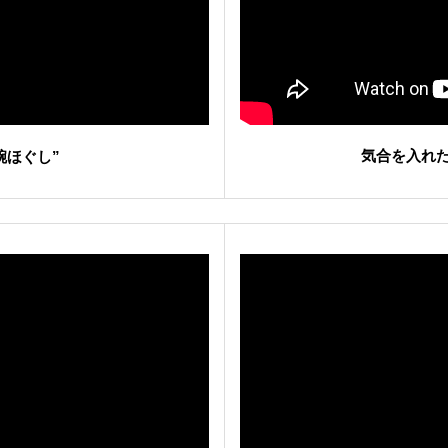
気合を入れた
腕ほぐし”