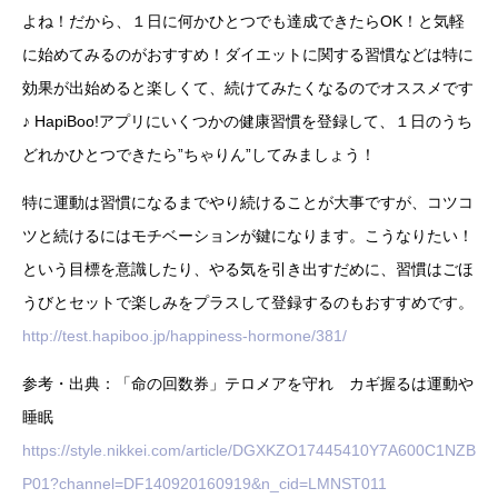
よね！だから、１日に何かひとつでも達成できたらOK！と気軽
に始めてみるのがおすすめ！ダイエットに関する習慣などは特に
効果が出始めると楽しくて、続けてみたくなるのでオススメです
♪ HapiBoo!アプリにいくつかの健康習慣を登録して、１日のうち
どれかひとつできたら”ちゃりん”してみましょう！
特に運動は習慣になるまでやり続けることが大事ですが、コツコ
ツと続けるにはモチベーションが鍵になります。こうなりたい！
という目標を意識したり、やる気を引き出すだめに、習慣はごほ
うびとセットで楽しみをプラスして登録するのもおすすめです。
http://test.hapiboo.jp/happiness-hormone/381/
参考・出典：「命の回数券」テロメアを守れ カギ握るは運動や
睡眠
https://style.nikkei.com/article/DGXKZO17445410Y7A600C1NZB
P01?channel=DF140920160919&n_cid=LMNST011